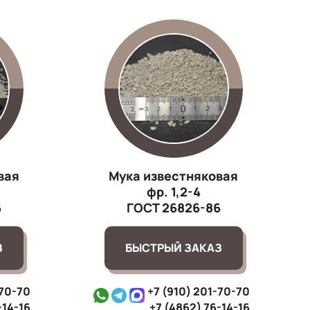
вая
Мука известняковая
фр. 1,2-4
6
ГОСТ 26826-86
З
БЫСТРЫЙ ЗАКАЗ
-70-70
+7 (910) 201-70-70
-14-16
+7 (4862) 76-14-16