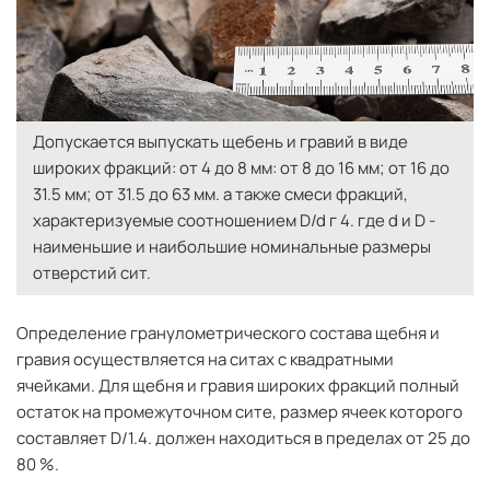
Допускается выпускать щебень и гравий в виде
широких фракций: от 4 до 8 мм: от 8 до 16 мм; от 16 до
31.5 мм; от 31.5 до 63 мм. а также смеси фракций,
характеризуемые соотношением D/d г 4. где d и D -
наименьшие и наибольшие номинальные размеры
отверстий сит.
Определение гранулометрического состава щебня и
гравия осуществляется на ситах с квадратными
ячейками. Для щебня и гравия широких фракций полный
остаток на промежуточном сите, размер ячеек которого
составляет D/1.4. должен находиться в пределах от 25 до
80 %.