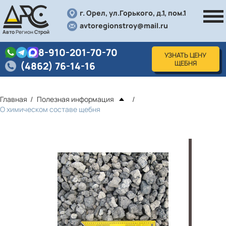
г. Орел, ул.Горького, д.1, пом.1
avtoregionstroy@mail.ru
Авто
Регион
Строй
8-910-201-70-70
УЗНАТЬ ЦЕНУ
ЩЕБНЯ
(4862) 76-14-16
Главная
Полезная информация
О химическом составе щебня